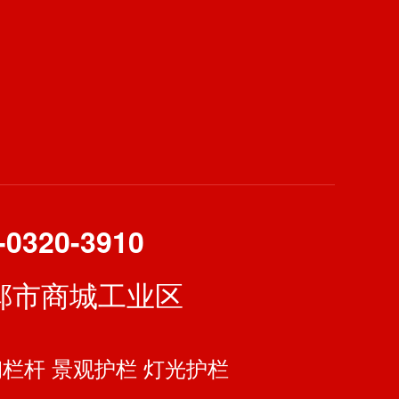
-0320-3910
邯郸市商城工业区
钢栏杆
景观护栏
灯光护栏