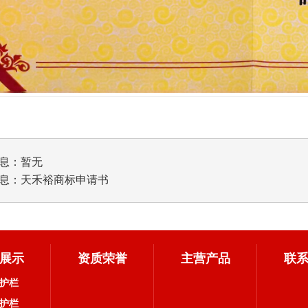
息：暂无
息：
天禾裕商标申请书
展示
资质荣誉
主营产品
联
护栏
护栏